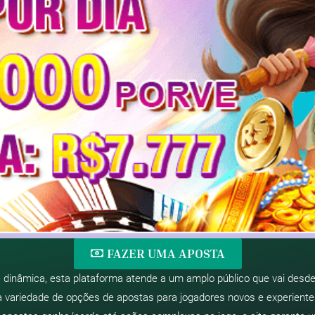
FAZER UMA APOSTA
 dinâmica, esta plataforma atende a um amplo público que vai desde
ma variedade de opções de apostas para jogadores novos e experient