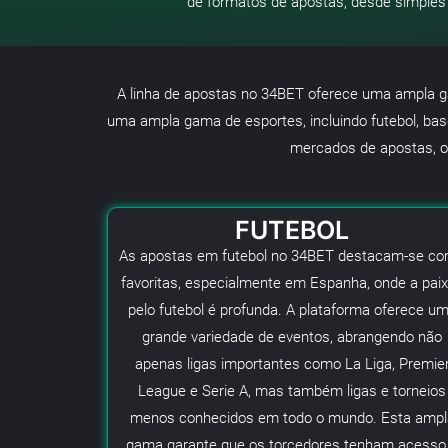
de formatos de apostas, desde simples 
A linha de apostas no 34BET oferece uma ampla g
uma ampla gama de esportes, incluindo futebol, bas
mercados de apostas, o
FUTEBOL
As apostas em futebol no 34BET destacam-se c
favoritas, especialmente em Espanha, onde a pai
pelo futebol é profunda. A plataforma oferece u
grande variedade de eventos, abrangendo não
apenas ligas importantes como La Liga, Premie
League e Serie A, mas também ligas e torneios
menos conhecidos em todo o mundo. Esta ampl
gama garante que os torcedores tenham acesso