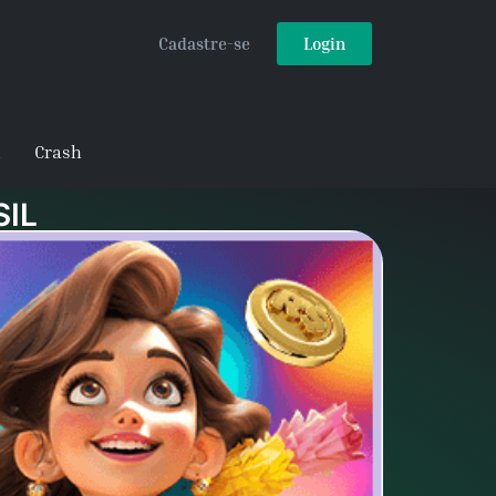
Cadastre-se
Login
l
Crash
SIL